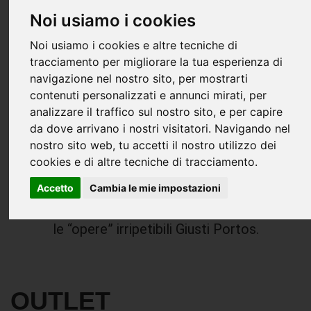
gesti sono assolutamente artigianali,
Noi usiamo i cookies
e si esaltano nell’incontro sapiente
Noi usiamo i cookies e altre tecniche di
dell’incudine con il martello. Il calore
tracciamento per migliorare la tua esperienza di
del fuoco si unisce al “calore” della
navigazione nel nostro sito, per mostrarti
lavorazione a mano, per creare dei
contenuti personalizzati e annunci mirati, per
pezzi assolutamente unici, mai uguali
analizzare il traffico sul nostro sito, e per capire
da dove arrivano i nostri visitatori. Navigando nel
agli altri, ricchi dei valori estetici e
nostro sito web, tu accetti il nostro utilizzo dei
qualitativi delle lavorazioni artigianali
cookies e di altre tecniche di tracciamento.
dei tempi antichi. L’abilità dei
forgiatori si abbina alla ricerca
Accetto
Cambia le mie impostazioni
estetica dei designer: così nascono
le “opere” irripetibili Giusti Portos.
OUTLET