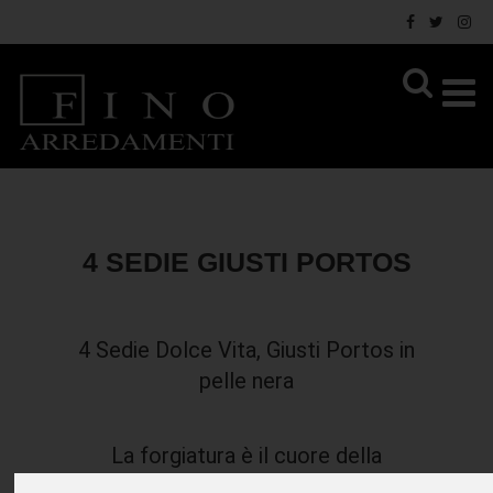
4 SEDIE GIUSTI PORTOS
4 Sedie Dolce Vita, Giusti Portos in
pelle nera
La forgiatura è il cuore della
lavorazione Giusti Portos. Metodi e