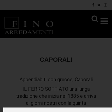
CAPORALI
Appendiabiti con grucce, Caporali
IL FERRO SOFFIATO una lunga
tradizione che inizia nel 1885 e arriva
ai giorni nostri con la quinta
generazione mantenendo una storica