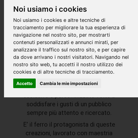
artigianalità toscana abbinata alla
Noi usiamo i cookies
contemporaneità che esalta e
Noi usiamo i cookies e altre tecniche di
seduce. Un percorso caratterizzato
tracciamento per migliorare la tua esperienza di
da dedizione, ricerca costante,
navigazione nel nostro sito, per mostrarti
confronto e sperimentazione di
contenuti personalizzati e annunci mirati, per
nuove linee e tecniche artistiche.
analizzare il traffico sul nostro sito, e per capire
da dove arrivano i nostri visitatori. Navigando nel
Caporali è sinonimo di unione tra
nostro sito web, tu accetti il nostro utilizzo dei
innovazione e tradizione che si
cookies e di altre tecniche di tracciamento.
traduce in uno stile elegante e
Accetto
Cambia le mie impostazioni
originale esprimendo creazioni
esclusive e personalizzate volte a
soddisfare i gusti di un pubblico
sempre più attento e ricercato.
E’ il ferro il protagonista di queste
creazioni, lavorato con maestria