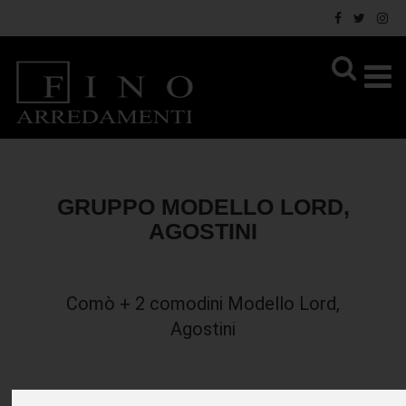
GRUPPO MODELLO LORD,
AGOSTINI
Comò + 2 comodini Modello Lord,
Agostini